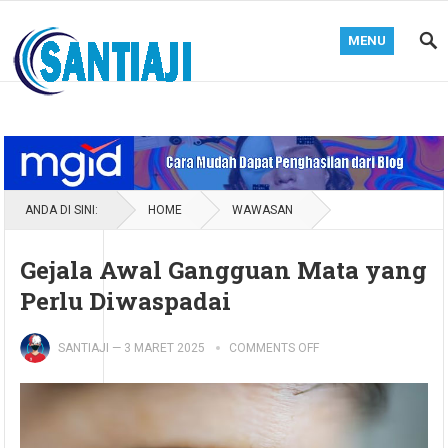
MENU
Blog Santiaji
ANDA DI SINI:
HOME
WAWASAN
Gejala Awal Gangguan Mata yang
Perlu Diwaspadai
SANTIAJI
—
3 MARET 2025
COMMENTS OFF