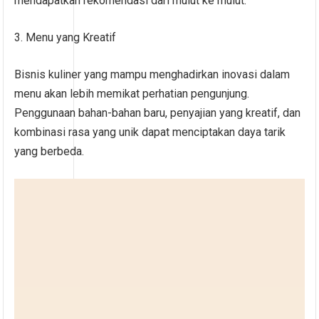
mendapatkan rekomendasi dari mulut ke mulut.
3. Menu yang Kreatif
Bisnis kuliner yang mampu menghadirkan inovasi dalam
menu akan lebih memikat perhatian pengunjung.
Penggunaan bahan-bahan baru, penyajian yang kreatif, dan
kombinasi rasa yang unik dapat menciptakan daya tarik
yang berbeda.