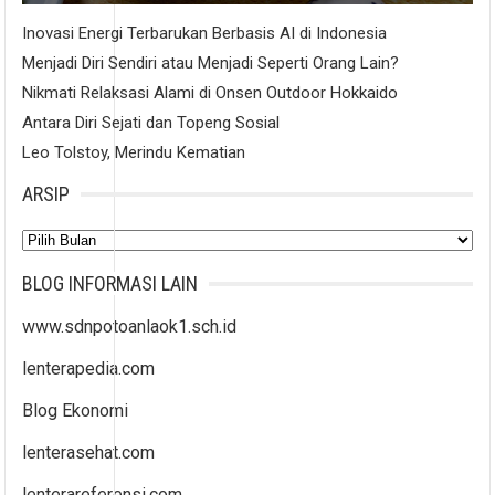
Inovasi Energi Terbarukan Berbasis AI di Indonesia
Menjadi Diri Sendiri atau Menjadi Seperti Orang Lain?
Nikmati Relaksasi Alami di Onsen Outdoor Hokkaido
Antara Diri Sejati dan Topeng Sosial
Leo Tolstoy, Merindu Kematian
ARSIP
Arsip
BLOG INFORMASI LAIN
www.sdnpotoanlaok1.sch.id
lenterapedia.com
Blog Ekonomi
lenterasehat.com
lenterareferensi.com