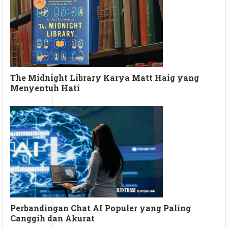
The Midnight Library Karya Matt Haig yang
Menyentuh Hati
Perbandingan Chat AI Populer yang Paling
Canggih dan Akurat