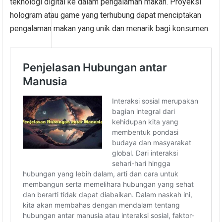
teknologi digital ke dalam pengalaman makan. Proyeksi
hologram atau game yang terhubung dapat menciptakan
pengalaman makan yang unik dan menarik bagi konsumen.