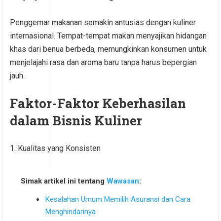
Penggemar makanan semakin antusias dengan kuliner
internasional. Tempat-tempat makan menyajikan hidangan
khas dari benua berbeda, memungkinkan konsumen untuk
menjelajahi rasa dan aroma baru tanpa harus bepergian
jauh.
Faktor-Faktor Keberhasilan
dalam Bisnis Kuliner
1. Kualitas yang Konsisten
Simak artikel ini tentang
Wawasan
:
Kesalahan Umum Memilih Asuransi dan Cara
Menghindarinya