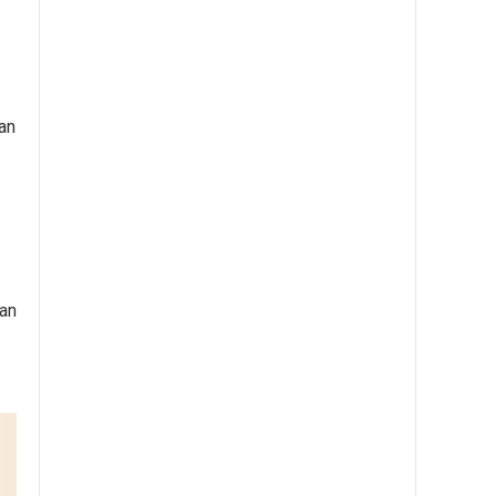
an
ian