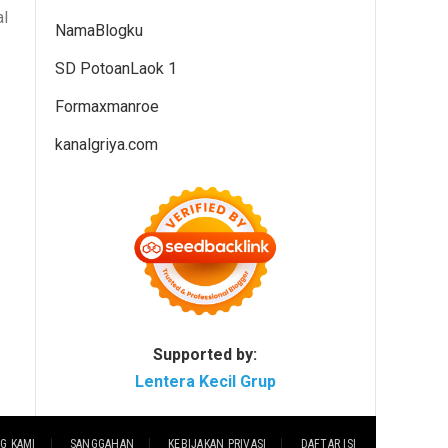
al
NamaBlogku
SD PotoanLaok 1
Formaxmanroe
kanalgriya.com
Supported by:
Lentera Kecil Grup
G KAMI
SANGGAHAN
KEBIJAKAN PRIVASI
DAFTAR ISI