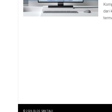
Komp
dari
terma
© 2026
BLOG SANTIAJI