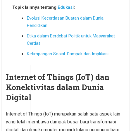
Topik lainnya tentang
Edukasi
:
Evolusi Kecerdasan Buatan dalam Dunia
Pendidikan
Etika dalam Berdebat Politik untuk Masyarakat
Cerdas
Ketimpangan Sosial: Dampak dan Implikasi
Internet of Things (IoT) dan
Konektivitas dalam Dunia
Digital
Internet of Things (IoT) merupakan salah satu aspek lain
yang telah membawa dampak besar bagi transformasi
digital, dan ilmu komputer menjadi tulang punggung bagi