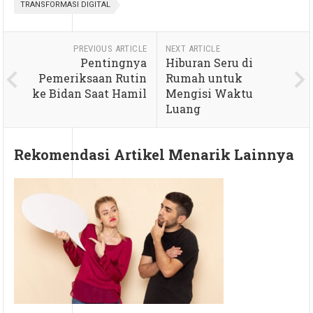
TRANSFORMASI DIGITAL
PREVIOUS ARTICLE
NEXT ARTICLE
Pentingnya
Hiburan Seru di
Pemeriksaan Rutin
Rumah untuk
ke Bidan Saat Hamil
Mengisi Waktu
Luang
Rekomendasi Artikel Menarik Lainnya