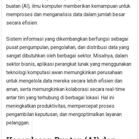
buatan (AI), ilmu komputer memberikan kemampuan untuk
memproses dan menganalisis data dalam jumlah besar
secara efisien.
Sistem informasi yang dikembangkan berfungsi sebagai
pusat pengumpulan, pengolahan, dan distribusi data yang
sangat dibutuhkan oleh berbagai sektor. Misalnya, dalam
sektor bisnis, aplikasi perangkat lunak yang menggunakan
teknologi komputasi awan memungkinkan perusahaan
untuk mengelola data mereka secara lebih efisien dan
aman, serta memungkinkan kolaborasi secara real-time
antar tim yang terhubung di berbagai lokasi. Hal ini
meningkatkan produktivitas, mempercepat proses
pengambilan keputusan, dan mengoptimalkan layanan
pelanggan.