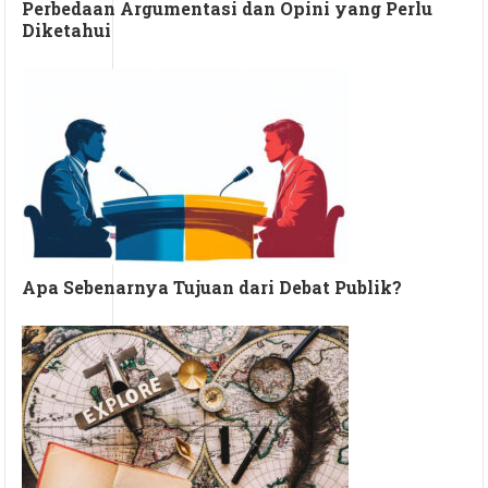
Perbedaan Argumentasi dan Opini yang Perlu
Diketahui
Apa Sebenarnya Tujuan dari Debat Publik?