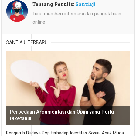
Tentang Penulis:
Santiaji
Turut memberi informasi dan pengetahuan
online
SANTIAJI TERBARU
Perbedaan Argumentasi dan Opini yang Perlu
Diketahui
Pengaruh Budaya Pop terhadap Identitas Sosial Anak Muda