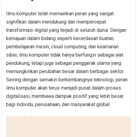
Ilmu komputer telah memainkan peran yang sangat
signifikan dalam mendukung dan mempercepat
transformasi digital yang terjadi di seluruh dunia. Dengan
kemajuan dalam bidang seperti kecerdasan buatan,
pembelajaran mesin, cloud computing, dan keamanan
siber, ilmu komputer tidak hanya berfungsi sebagai alat
pendukung, tetapi juga sebagai penggerak utama yang
memungkinkan perubahan besar dalam berbagai sektor.
Seiring dengan semakin berkembangnya teknologi, peran
ilmu komputer akan terus menjadi pusat dalam proses
digitalisasi, membawa dampak positif yang lebih besar
bagi individu, perusahaan, dan masyarakat global.