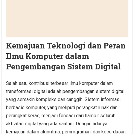
Kemajuan Teknologi dan Peran
Ilmu Komputer dalam
Pengembangan Sistem Digital
Salah satu kontribusi terbesar ilmu komputer dalam
transformasi digital adalah pengembangan sistem digital
yang semakin kompleks dan canggih. Sistem informasi
berbasis komputer, yang meliputi perangkat lunak dan
perangkat keras, menjadi fondasi dari hampir seluruh
aktivitas digital yang ada saat ini. Dengan adanya
kemajuan dalam algoritma, pemrograman, dan kecerdasan