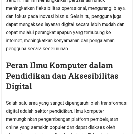
sendiri. Hal ini memungkinkan perusahaan untuk
meningkatkan fleksibilitas operasional, mengurangi biaya,
dan fokus pada inovasi bisnis. Selain itu, pengguna juga
dapat mengakses layanan digital secara lebih mudah dan
cepat melalui perangkat apapun yang terhubung ke
internet, meningkatkan kenyamanan dan pengalaman
pengguna secara keseluruhan.
Peran Ilmu Komputer dalam
Pendidikan dan Aksesibilitas
Digital
Salah satu area yang sangat dipengaruhi oleh transformasi
digital adalah sektor pendidikan. Ilmu komputer
memungkinkan pengembangan platform pembelajaran
online yang semakin populer dan dapat diakses oleh