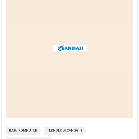
ILMU KOMPUTER
TEKNOLOGI CANGGIH