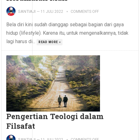
SANTIAJI
—
11 JULI 2022
COMMENTS OFF
Bela diri kini sudah dianggap sebagai bagian dari gaya
hidup (lifestyle). Karena itu, untuk mengenalkannya, tidak
lagi harus di...
READ MORE »
Pengertian Teologi dalam
Filsafat
SANTIAJI
—
11 JULI 2022
COMMENTS OFF