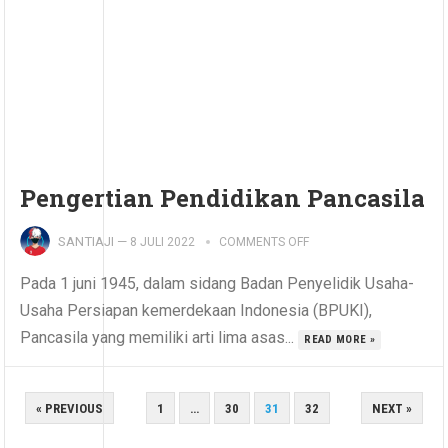
Pengertian Pendidikan Pancasila
SANTIAJI
—
8 JULI 2022
COMMENTS OFF
Pada 1 juni 1945, dalam sidang Badan Penyelidik Usaha-
Usaha Persiapan kemerdekaan Indonesia (BPUKI),
Pancasila yang memiliki arti lima asas...
READ MORE »
PAGINASI
« PREVIOUS
1
…
30
31
32
NEXT »
POS