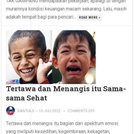
TAK GAMPANG mendapatkan pekerjaan, apalagi di tengah
muramnya kondisi keuangan macam sekarang. Lalu, masih
adakah tempat bagi para pencari...
READ MORE »
Tertawa dan Menangis itu Sama-
sama Sehat
SANTIAJI
—
10 JULI 2022
COMMENTS OFF
Tertawa dan menangis itu bagian dari spektrum emosi
yang meliputi kesedihan, kegembiraan, kekagetan,