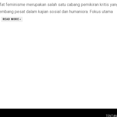
afat feminisme merupakan salah satu cabang pemikiran kritis yan
embang pesat dalam kajian sosial dan humaniora. Fokus utama
.
READ MORE »
TENTAN