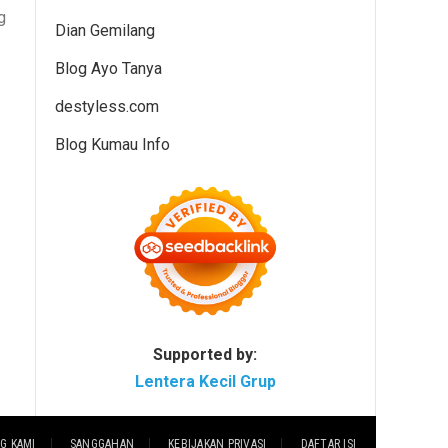
g
Dian Gemilang
Blog Ayo Tanya
destyless.com
Blog Kumau Info
Supported by:
Lentera Kecil Grup
G KAMI
SANGGAHAN
KEBIJAKAN PRIVASI
DAFTAR ISI