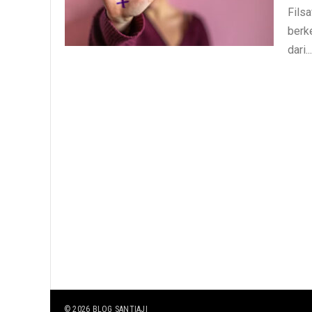
Fils
berk
dari..
© 2026
BLOG SANTIAJI