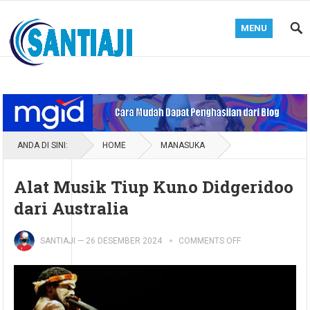
MENU
Blog Santiaji
ANDA DI SINI:
HOME
MANASUKA
Alat Musik Tiup Kuno Didgeridoo
dari Australia
SANTIAJI
—
26 DESEMBER 2024
COMMENTS OFF