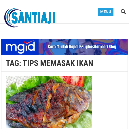
MENU
Blog Santiaji
TAG:
TIPS MEMASAK IKAN