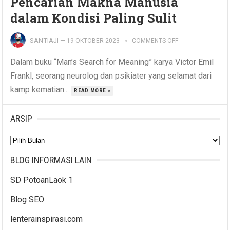
Pencarian Makna Manusia
dalam Kondisi Paling Sulit
SANTIAJI
—
19 OKTOBER 2023
COMMENTS OFF
Dalam buku “Man’s Search for Meaning” karya Victor Emil
Frankl, seorang neurolog dan psikiater yang selamat dari
kamp kematian...
READ MORE »
ARSIP
Arsip
BLOG INFORMASI LAIN
SD PotoanLaok 1
Blog SEO
lenterainspirasi.com