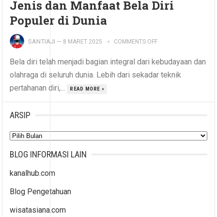
Jenis dan Manfaat Bela Diri
Populer di Dunia
SANTIAJI
—
8 MARET 2025
COMMENTS OFF
Bela diri telah menjadi bagian integral dari kebudayaan dan
olahraga di seluruh dunia. Lebih dari sekadar teknik
pertahanan diri,...
READ MORE »
ARSIP
Arsip
BLOG INFORMASI LAIN
kanalhub.com
Blog Pengetahuan
wisatasiana.com