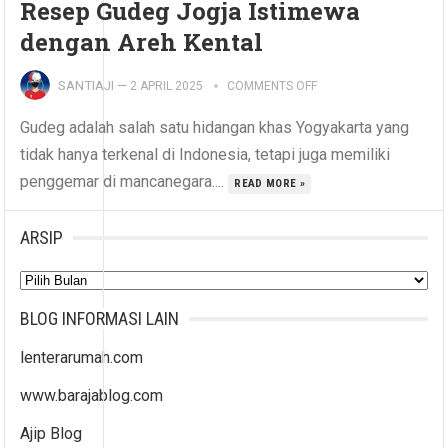
Resep Gudeg Jogja Istimewa
dengan Areh Kental
SANTIAJI
—
2 APRIL 2025
COMMENTS OFF
Gudeg adalah salah satu hidangan khas Yogyakarta yang
tidak hanya terkenal di Indonesia, tetapi juga memiliki
penggemar di mancanegara....
READ MORE »
ARSIP
Arsip
BLOG INFORMASI LAIN
lenterarumah.com
www.barajablog.com
Ajip Blog