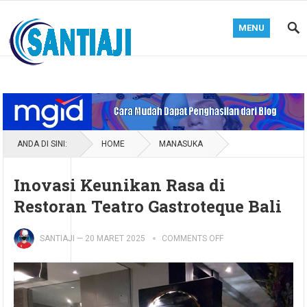
MENU
Blog Santiaji
ANDA DI SINI:
HOME
MANASUKA
Inovasi Keunikan Rasa di
Restoran Teatro Gastroteque Bali
SANTIAJI
—
20 MARET 2025
COMMENTS OFF